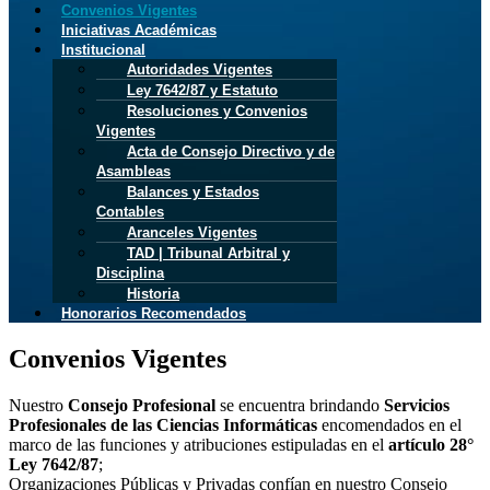
Convenios Vigentes
Iniciativas Académicas
Institucional
Autoridades Vigentes
Ley 7642/87 y Estatuto
Resoluciones y Convenios
Vigentes
Acta de Consejo Directivo y de
Asambleas
Balances y Estados
Contables
Aranceles Vigentes
TAD | Tribunal Arbitral y
Disciplina
Historia
Honorarios Recomendados
Convenios Vigentes
Nuestro
Consejo Profesional
se encuentra brindando
Servicios
Profesionales de las Ciencias Informáticas
encomendados en el
marco de las funciones y atribuciones estipuladas en el
artículo 28°
Ley 7642/87
;
Organizaciones Públicas y Privadas confían en nuestro Consejo