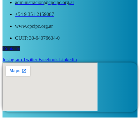
administracion@cpcipc.org.ar
+54 9 351 2159087
www.cpcipc.org.ar
CUIT: 30-64076634-0
Contacto
Instagram
Twitter
Facebook
Linkedin